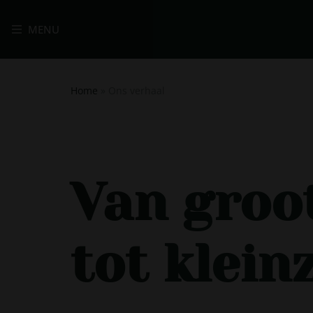
MENU
Home
»
Ons verhaal
Van groo
tot klein