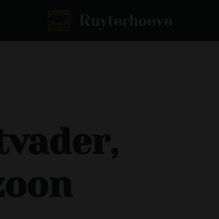
tvader,
zoon