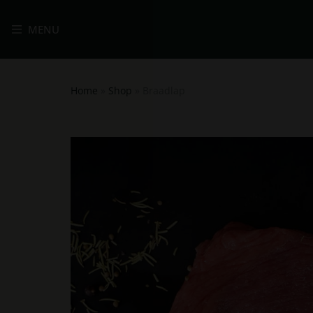
MENU
Home
»
Shop
»
Braadlap