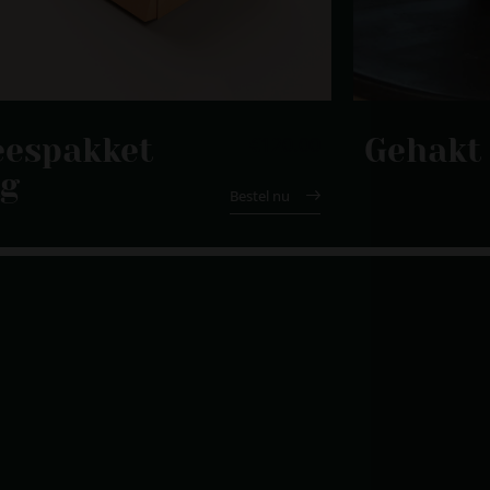
€
120.00
eespakket
Gehakt
kg
Bestel nu
6