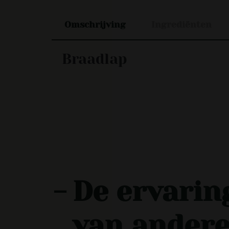
Omschrijving
Ingrediënten
Braadlap
-
De ervarin
van ander