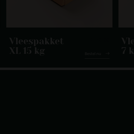
€
240.00
Vleespakket
Vl
XL 15 kg
7 
Bestel nu
3
4
5