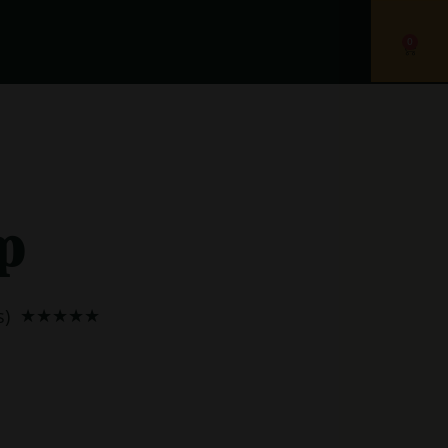
0
p
s)
★
★
★
★
★