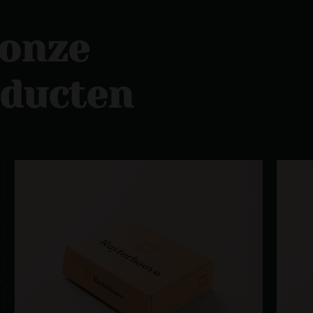
 onze
oducten