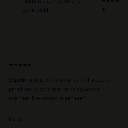
Klanten beoordelen ons
★
★
★
★
gemiddeld
★
★
★
★
★
★
Superkwaliteit, mals en smaakvol vlees, een
genot om te bereiden en volop van de
overheerlijke smaak te genieten.
Dirkje