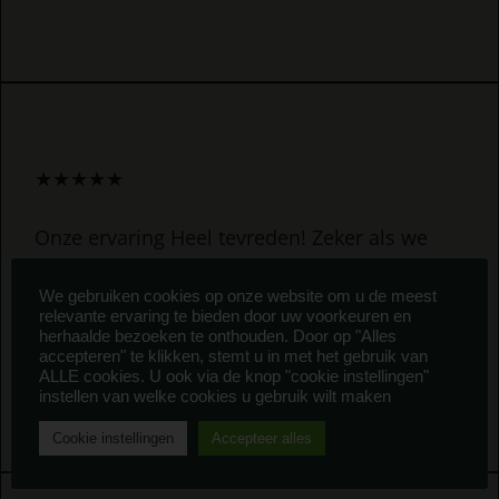
★
★
★
★
★
Onze ervaring Heel tevreden! Zeker als we
een wat kleiner pakket kunnen kopen.
We gebruiken cookies op onze website om u de meest
relevante ervaring te bieden door uw voorkeuren en
herhaalde bezoeken te onthouden. Door op "Alles
Gerben
accepteren" te klikken, stemt u in met het gebruik van
ALLE cookies. U ook via de knop "cookie instellingen"
instellen van welke cookies u gebruik wilt maken
Cookie instellingen
Accepteer alles