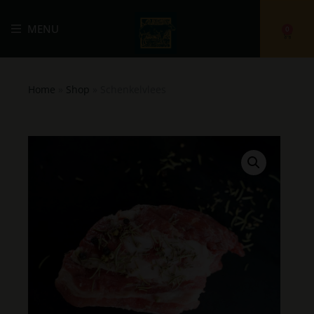
MENU
0
Home
»
Shop
»
Schenkelvlees