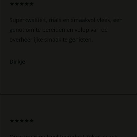
★
★
★
★
★
Superkwaliteit, mals en smaakvol vlees, een
genot om te bereiden en volop van de
overheerlijke smaak te genieten.
Dirkje
★
★
★
★
★
Onze ervaring Heel tevreden! Zeker als we