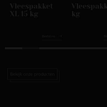
Vleespakket
Vleespakk
XL 15 kg
kg
0
€
240.00
Bestel nu
Be
2
3
4
5
6
Bekijk onze producten