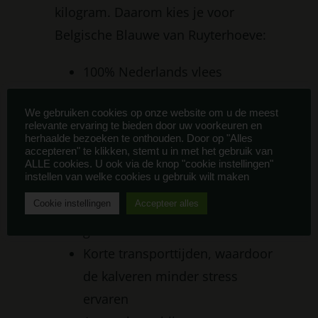
kilogram. Daarom kies je voor
Belgische Blauwe van Ruyterhoeve:
100% Nederlands vlees
Rasechte Belgische Blauwe
We gebruiken cookies op onze website om u de meest
Een van de meest ecologische
relevante ervaring te bieden door uw voorkeuren en
rassen door de lage
herhaalde bezoeken te onthouden. Door op "Alles
accepteren" te klikken, stemt u in met het gebruik van
methaanuitstoot per kg
ALLE cookies. U ook via de knop "cookie instellingen"
instellen van welke cookies u gebruik wilt maken
Goede leefomstandigheden met
Cookie instellingen
Accepteer alles
meer ruimte voor het kalf dan
gemiddeld
Korte transporttijden, waardoor
de kalveren minder stress
ervaren